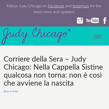
Follow Judy Chicago on
Facebook
and
Instagram
for the
latest news and updates!
Toggle
navigation
Corriere della Sera – Judy
Chicago: Nella Cappella Sistine
qualcosa non torna: non è così
che avviene la nascita
Back to Press